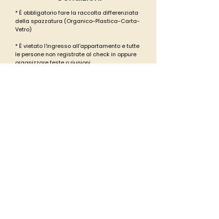
* È obbligatorio fare la raccolta differenziata
della spazzatura (Organico-Plastica-Carta-
Vetro)
* È vietato l'ingresso all'appartamento e tutte
le persone non registrate al check in oppure
organizzare feste o riunioni
* Fascia di silenzio tra le 22:00 e le 8:00
* È vietato fumare
* È obbligatorio
completare il formulario del
check in con i documenti d'identità /
passaporti, oltre a fornire il documento del
titolare della carta di credito per comunicare
alle autorità come richiesto dalla legge
italiana, prima dell'arrivo. la carta di credito e
documento potrà essere richiesta in
qualsiasi momento durante il soggiorno.
Politica di cancellazione e altre specifiche
dipendono dalla tariffa continuando con la
prenotazione.
informativa completa sulla privacy e moduli
nella sezione "Esplora"