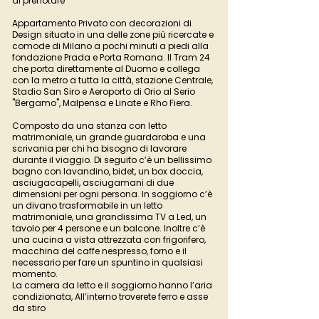
di prenotare
Appartamento Privato con decorazioni di
Design situato in una delle zone più ricercate e
comode di Milano a pochi minuti a piedi alla
fondazione Prada e Porta Romana. Il Tram 24
che porta direttamente al Duomo e collega
con la metro a tutta la città, stazione Centrale,
Stadio San Siro e Aeroporto di Orio al Serio
"Bergamo", Malpensa e Linate e Rho Fiera.
Composto da una stanza con letto
matrimoniale, un grande guardaroba e una
scrivania per chi ha bisogno di lavorare
durante il viaggio. Di seguito c’è un bellissimo
bagno con lavandino, bidet, un box doccia,
asciugacapelli, asciugamani di due
dimensioni per ogni persona. In soggiorno c’è
un divano trasformabile in un letto
matrimoniale, una grandissima TV a Led, un
tavolo per 4 persone e un balcone. Inoltre c’è
una cucina a vista attrezzata con frigorifero,
macchina del caffe nespresso, forno e il
necessario per fare un spuntino in qualsiasi
momento.
La camera da letto e il soggiorno hanno l’aria
condizionata, All’interno troverete ferro e asse
da stiro